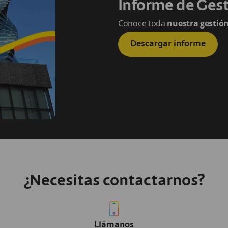
Informe de Ges
Conoce toda
nuestra gestió
Descargar informe
¿Necesitas contactarnos?
Llámanos