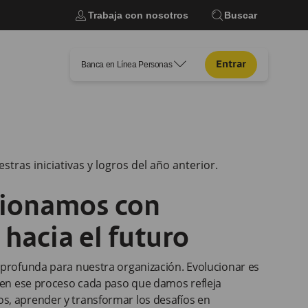
user
search
Trabaja con nosotros
Buscar
arrow2-down
Entrar
Banca en Línea Personas
ras iniciativas y logros del año anterior.
cionamos con
hacia el futuro
 profunda para nuestra organización. Evolucionar es
y en ese proceso cada paso que damos refleja
s, aprender y transformar los desafíos en