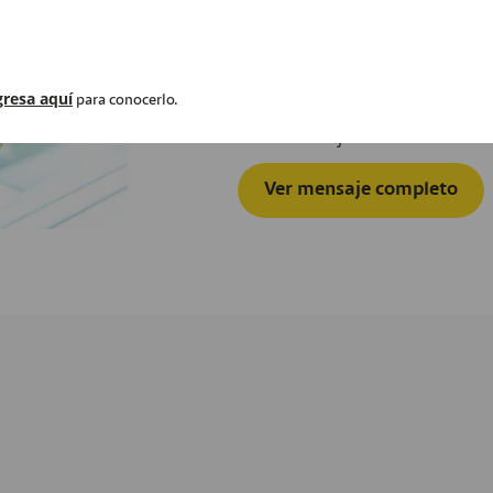
oportunidades. En un entorno c
solo es inevitable: es la base p
orientada al futuro.
gresa aquí
Aimeé Sentmat de Grimaldo
para conocerlo.
Presidente Ejecutiva
Ver mensaje completo