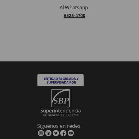
Al Whatsapp.
6525-4700
Síguenos en redes:
instagram
linkedin
twitter
facebook
youtube